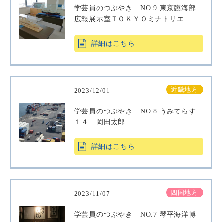
学芸員のつぶやき NO.9 東京臨海部
広報展示室ＴＯＫＹＯミナトリエ 川
島幸久
詳細はこちら
近畿地方
2023/12/01
学芸員のつぶやき NO.8 うみてらす
１４ 岡田太郎
詳細はこちら
四国地方
2023/11/07
学芸員のつぶやき NO.7 琴平海洋博