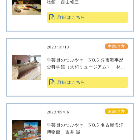
物館 西山修三
詳細はこちら
中国地方
2023/10/13
学芸員のつぶやき NO.6 呉市海事歴
史科学館（大和ミュージアム） 林
悦子
詳細はこちら
近畿地方
2023/09/06
学芸員のつぶやき NO.5 名古屋海洋
博物館 吉井 誠