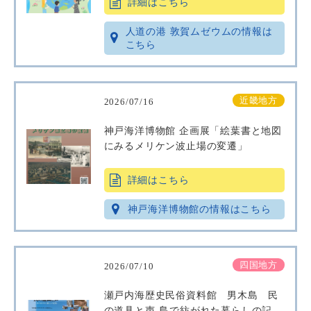
詳細はこちら
人道の港 敦賀ムゼウムの情報は
こちら
近畿地方
2026/07/16
神戸海洋博物館 企画展「絵葉書と地図
にみるメリケン波止場の変遷」
詳細はこちら
神戸海洋博物館の情報はこちら
四国地方
2026/07/10
瀬戸内海歴史民俗資料館 男木島 民
の道具と声‐島で紡がれた暮らしの記