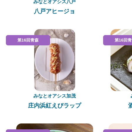
みなとオアシス八戸
八戸アヒージョ
第16回青森
第16回
みなとオアシス加茂
庄内浜紅えびラップ