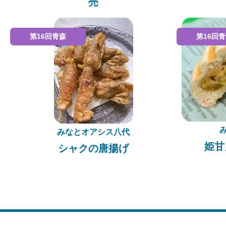
売
第16回青森
第16回
みなとオアシス八代
姫甘
シャクの唐揚げ