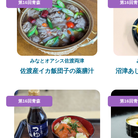
第16回青森
第16回
みなとオアシス佐渡両津
佐渡産イカ飯団子の薬膳汁
沼津あ
第16回青森
第16回