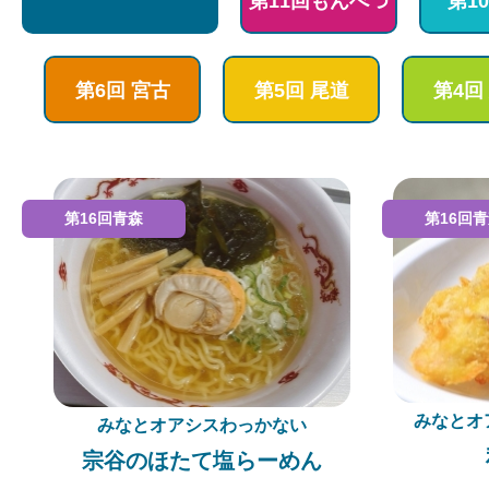
第11回もんべつ
第1
第6回 宮古
第5回 尾道
第4回
第16回青森
第16回
みなとオ
みなとオアシスわっかない
宗谷のほたて塩らーめん