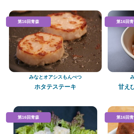
第16回青森
第16回
みなとオアシスもんべつ
ホタテステーキ
甘え
第16回青森
第16回