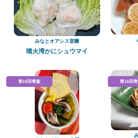
みなとオアシス室蘭
噴火湾かにシュウマイ
第16回青森
第16回