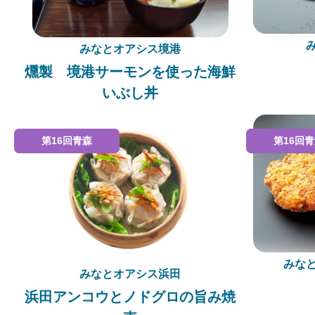
みなとオアシス境港
燻製 境港サーモンを使った海鮮
いぶし丼
第16回青森
第16回
みな
みなとオアシス浜田
浜田アンコウとノドグロの旨み焼