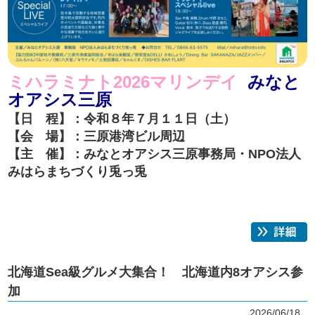
ミハラミナト2026マリンデイ
みなと
オアシス三原
【日 程】：令和８年７月１１日（土）
【会 場】：三原港湾ビル周辺
【主 催】
：みなとオアシス三原事務局・NPO法人
みはらまちづくり兎っ兎
北海道Sea級グルメ大集合！ 北海道内8オアシス参
加
2026/06/18