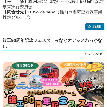
【主 催】
稚内港北防波堤ドーム竣工9０周年記念
事業実行委員会
【問合せ先】
0162-23-6482（稚内市港湾空港課事業
推進グループ）
竣工90周年記念フェスタ みなとオアシスわっかな
い
2026/06/18