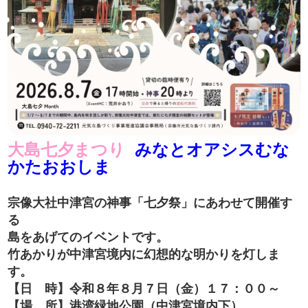
大島七夕まつり
みなとオアシスむな
かたおおしま
宗像大社中津宮の神事「七夕祭」にあわせて開催す
る
島をあげてのイベントです。
竹あかりが中津宮境内に幻想的な明かりを灯しま
す。
【日 時】令和８年８月７日（金）１７：００～
【場 所】港湾緑地公園（中津宮境内下）