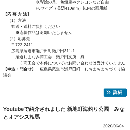
水彩絵の具、色鉛筆やクレヨンなど自由
F6サイズ（長辺410mm）以内の画用紙
【応 募 方 法】
（1）方法
郵送・送料ご負担ください
※応募作品は返却いたしません
（2）応募先
〒722-2411
広島県尾道市瀬戸田町瀬戸田311-1
尾道しまなみ商工会 瀬戸田支所 宛
※商工会で本件についてのお問い合わせは受けていません
【申込・問合せ】
広島県尾道市瀬戸田町 しおまちまちづくり協
議会
Youtubeで紹介されました 新地町海釣り公園 みな
とオアシス相馬
2026/06/04