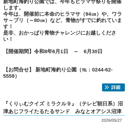
新地町海釣り公園では、今年もヒラマサ祭りを開催
します。
今年は、開催前に本命のヒラマサ（94㎝）や、ワラ
サ～ブリ（～80㎝）など、青物がすでに釣れていま
す！
是非、おかっぱり青物チャレンジにお越しくださ
い！
【開催期間】令和8年6月1日 ～ 6月30日
【お問合せ】
新地町海釣り公園（℡：0244-62-
5559）
『くりぃむクイズ ミラクル９』（テレビ朝日系）沼
津あじフライたるたるサンド みなとオアシス沼津
2026/05/27