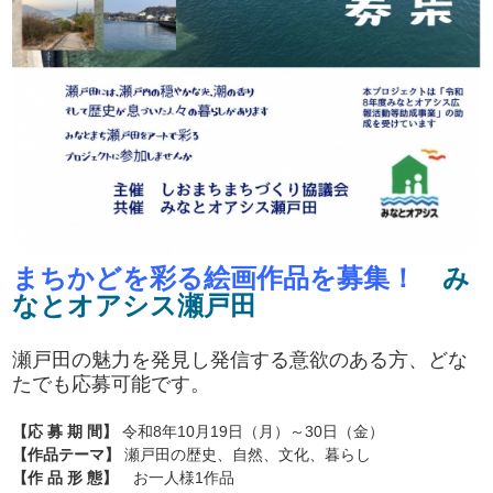
まちかどを彩る絵画作品を募集！
み
なとオアシス瀬戸田
瀬戸田の魅力を発見し発信する意欲のある方、どな
たでも応募可能です。
【応 募 期 間】
令和8年10月19日（月）～30日（金）
【作品テーマ】
瀬戸田の歴史、自然、文化、暮らし
【作 品 形 態】
お一人様1作品