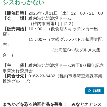
シスわっかない
【開催日時】
2026年7月11日（土）12：00～21：00
【会 場】
稚内港北防波堤ドーム
（稚内市開運1丁目2-2）
【販売開始】
10：00～（飲食店＆キッチンカー出
店）
11：00～（大鍋グルメバトル整理券配
布）
（北海道Sea級グルメ大集
合！）
​【主 催】
稚内港北防波堤ドーム竣工9０周年記念
事業実行委員会
【問合せ先】
0162-23-6482（稚内市港湾空港課事業
推進グループ）
まちかどを彩る絵画作品を募集！ みなとオアシス