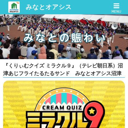
みなとオアシス
『くりぃむクイズ ミラクル９』（テレビ朝日系）沼
津あじフライたるたるサンド みなとオアシス沼津