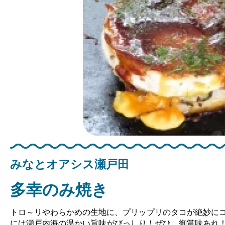
みなとオアシス瀬戸田
多幸のみ焼き
トロ～リやわらかめの生地に、プリップリのタコが絶妙に
には瀬戸内海の温かい旨味がびっしり！ぜひ、御賞味あれ