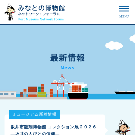
MENU
最新情報
News
ミュージアム新着情報
坂井市龍翔博物館 コレクション展２０２６
―坂井の人びとの信仰―