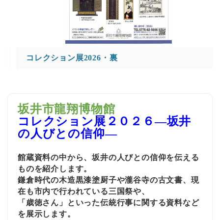
コレクション展2026・裏
坂井市龍翔博物館
コレクション展
２０２６
―坂井
の人びとの信仰―
館蔵資料の中から、坂井の人びとの信仰を伝える
ものを紹介します。
鎌倉時代の木造黒漆塗厨子や瀧谷寺の古文書、現
在も市内で行われている三国祭や、
「歳徳さん」といった伝統行事に関する資料など
を展示します。