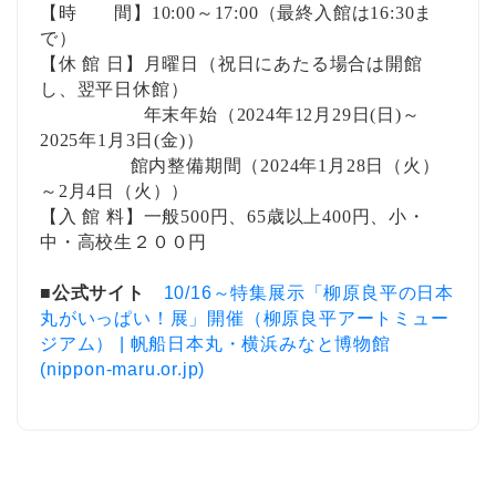
【時 間】
10:00
～
17:00
（最終入館は
16:30
ま
で）
【休 館 日】月曜日（祝日にあたる場合は開館
し、翌平日休館）
年末年始（
2024
年
12
月
29
日(日)～
2025
年
1
月
3
日(金)）
館内整備期間（2024年1月28日（火）
～2月4日（火））
【入 館 料】一般5
00
円、65歳以上400円、小・
中・高校生２００円
■
公式サイト
10/16～特集展示「柳原良平の日本
丸がいっぱい！展」開催（柳原良平アートミュー
ジアム） | 帆船日本丸・横浜みなと博物館
(nippon-maru.or.jp)