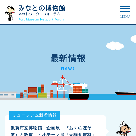
MENU
最新情報
News
ミュージアム新着情報
敦賀市立博物館 企画展「『おくのほそ
道』と敦賀」・小テーマ展「天狗党資料」