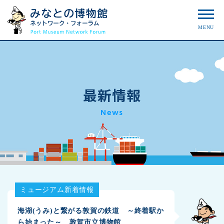
MENU
最新情報
News
ミュージアム新着情報
海湖(うみ)と繋がる敦賀の鉄道 ～終着駅か
ら始まった～ 敦賀市立博物館