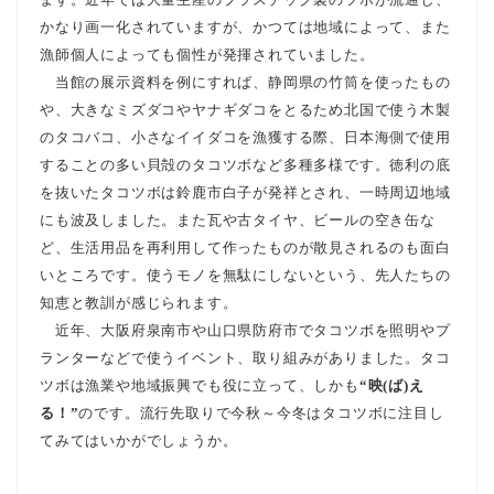
かなり画一化されていますが、かつては地域によって、また
漁師個人によっても個性が発揮されていました。
当館の展示資料を例にすれば、静岡県の竹筒を使ったもの
や、大きなミズダコやヤナギダコをとるため北国で使う木製
のタコバコ、小さなイイダコを漁獲する際、日本海側で使用
することの多い貝殻のタコツボなど多種多様です。徳利の底
を抜いたタコツボは鈴鹿市白子が発祥とされ、一時周辺地域
にも波及しました。また瓦や古タイヤ、ビールの空き缶な
ど、生活用品を再利用して作ったものが散見されるのも面白
いところです。使うモノを無駄にしないという、先人たちの
知恵と教訓が感じられます。
近年、大阪府泉南市や山口県防府市でタコツボを照明やプ
ランターなどで使うイベント、取り組みがありました。タコ
ツボは漁業や地域振興でも役に立って、しかも
“映(ば)え
る！”
のです。流行先取りで今秋～今冬はタコツボに注目し
てみてはいかがでしょうか。