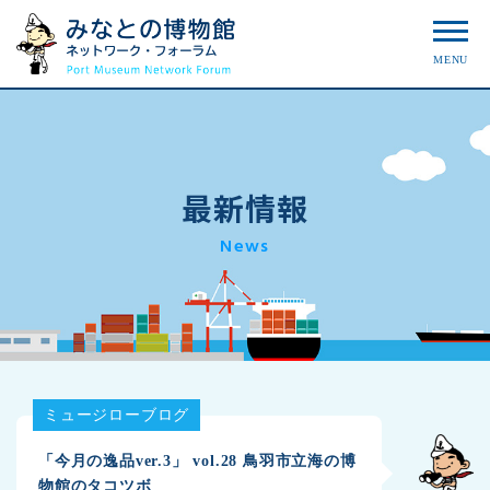
MENU
最新情報
News
ミュージローブログ
「今月の逸品ver.3」 vol.28 鳥羽市立海の博
物館のタコツボ