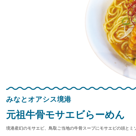
みなとオアシス境港
元祖牛骨モサエビらーめん
境港産幻のモサエビ、鳥取ご当地の牛骨スープにモサエビの頭とミ