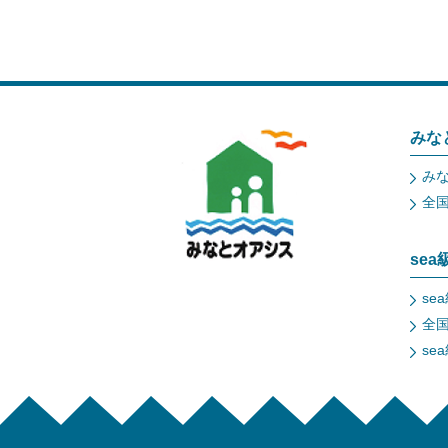
みな
み
全
se
se
全
se