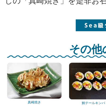
しの「真崎焼き」を是非お
その他
真崎焼き
鮪テールキンパ