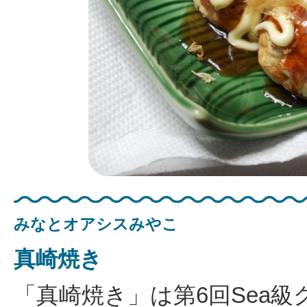
みなとオアシスみやこ
真崎焼き
「真崎焼き」は第6回Sea級