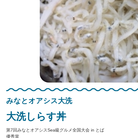
みなとオアシス大洗
大洗しらす丼
第7回みなとオアシスSea級グルメ全国大会 in とば
優秀賞