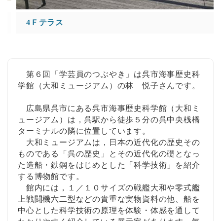
4Ｆテラス
第６回「学芸員のつぶやき」は
呉市海事歴史科
学館（大和ミュージアム）
の
林 悦子
さんです。
広島県呉市にある呉市海事歴史科学館（大和ミ
ュージアム）は，呉駅から徒歩５分の呉中央桟橋
ターミナルの隣に位置しています。
大和ミュージアムは，日本の近代化の歴史その
ものである「呉の歴史」とその近代化の礎となっ
た造船・鉄鋼をはじめとした「科学技術」を紹介
する博物館です。
館内には，１／１０サイズの戦艦大和や零式艦
上戦闘機六二型などの貴重な実物資料の他、船を
中心とした科学技術の原理を体験・体感を通して