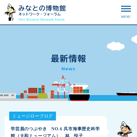
MENU
最新情報
News
ミュージローブログ
学芸員のつぶやき NO.6 呉市海事歴史科学
館（大和ミュージアム） 林 悦子