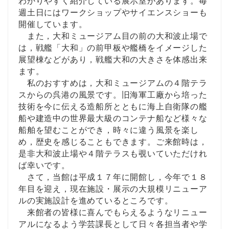
わかりやすく紹介している展示室があります。毎
週土日にはワークショップやサイエンスショーも
開催しています。
また，大和ミュージアム目の前の大和波止場で
は，戦艦「大和」の前甲板や艦橋をイメージした
展望棟などがあり，戦艦大和の大きさを体感出来
ます。
私のおすすめは，大和ミュージアムの４階テラ
スからの呉港の風景です。旧海軍工廠から培った
技術を今に伝える造船所とともに海上自衛隊の艦
船や建造中の世界最大級のコンテナ船など様々な
船舶を望むことができ，時々に違う風景を楽し
め，歴史を感じることもできます。ご来館時は，
是非大和波止場や４階テラスも覗いていただけれ
ば幸いです。
さて，当館は平成１７年に開館し，今年で１８
年目を迎え，現在施設・展示の大規模リニューア
ルの実施設計を進めているところです。
来館者の皆様に喜んでもらえるようなリニュー
アルになるよう学芸課長として日々各担当者や学