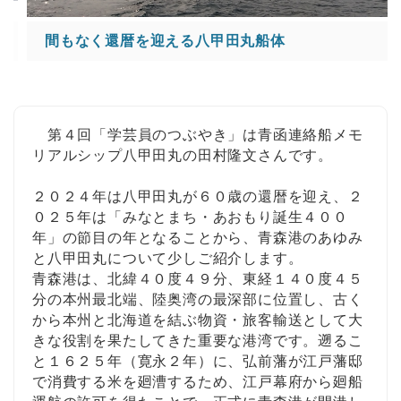
間もなく還暦を迎える八甲田丸船体
第４回「学芸員のつぶやき」は
青函連絡船メモ
リアルシップ八甲田丸の田村隆文
さんです。
２０２４年は八甲田丸が６０歳の還暦を迎え、２
０２５年は「みなとまち・あおもり誕生４００
年」の節目の年となることから、青森港のあゆみ
と八甲田丸について少しご紹介します。
青森港は、北緯４０度４９分、東経１４０度４５
分の本州最北端、陸奥湾の最深部に位置し、古く
から本州と北海道を結ぶ物資・旅客輸送として大
きな役割を果たしてきた重要な港湾です。遡るこ
と１６２５年（寛永２年）に、弘前藩が江戸藩邸
で消費する米を廻漕するため、江戸幕府から廻船