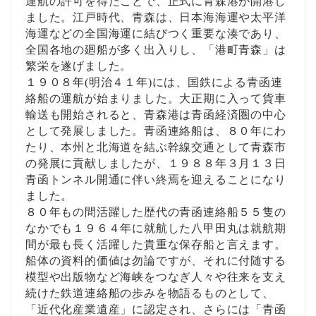
運航の許可を得たことで、正式に青森港が開港し
ました。江戸時代、青森は、日本海海運や太平洋
海運などの全国海運に結びつく重要な湊であり、
全国各地の廻船が多く出入りし、「港町青森」は
繁栄を遂げました。
１９０８年
(
明治４１年
)
には、国鉄による青函連
絡船の運航が始まりました。大正期に入って貨車
輸送も開始されると、青森港は青函経済圏の中心
として発展しました。青函連絡船は、８０年にわ
たり、本州と北海道を結ぶ幹線交通として青森市
の発展に貢献しましたが、１９８８年３月１３日
青函トンネル開通に伴い終焉を迎えることになり
ました。
８０年もの間活躍した歴代の青函連絡船５５隻の
なかでも１９６４年に就航した八甲田丸は就航期
間が最も長く活躍した貴重な保存船と言えます。
船体の資料的価値は勿論ですが、それに付随する
模型や出版物など海峡をつなぎ人々や往来を支え
続けた鉄道連絡船の歩みを物語るものとして、
「近代化産業遺産」に認定され、さらには「青函