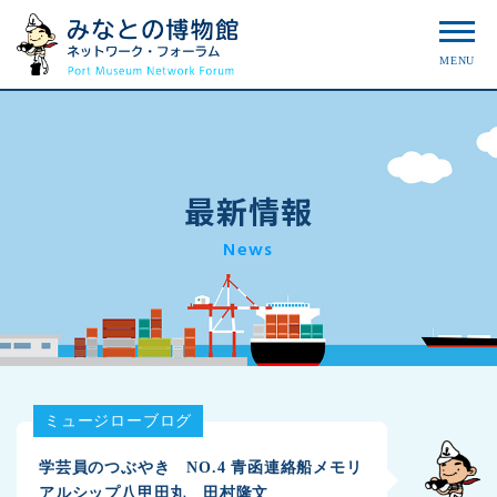
MENU
最新情報
News
ミュージローブログ
学芸員のつぶやき NO.4 青函連絡船メモリ
アルシップ八甲田丸 田村隆文