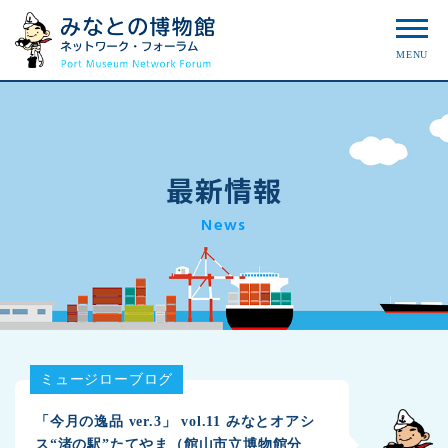
MENU
最新情報
News
ミュージローブログ
「今月の逸品 ver.3」 vol.11 みなとオアシ
ス“渚の駅”たてやま（館山市立博物館分