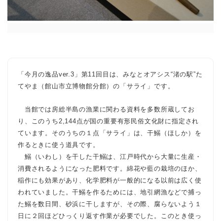
「今月の逸品ver.3」第11回目は、みなとオアシス“渚の駅”た
てやま（館山市立博物館分館）の「サライ」です。
当館では房総半島の漁業に関わる資料を多数所蔵してお
り、このうち2,144点が国の重要有形民俗文化財に指定され
ています。そのうちの１点「サライ」は、干鰯（ほしか）を
作るときに使う道具です。
鰯（いわし）を干した干鰯は、江戸時代から大量に生産・
消費されるようになった肥料です。綿花や藍の栽培のほか、
稲作にも効果があり、化学肥料が一般的になる以前は広く使
われていました。干鰯を作るためには、地引網漁などで捕っ
た鰯を数日間、砂浜に干しますが、その際、腐らないよう１
日に２回ほどひっくり返す作業が必要でした。このとき使っ