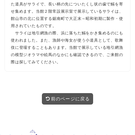
た道具がサライで、長い柄の先についたくし状の歯で鰯を寄
せ集めます。当館２階常設展示室で展示しているサライは、
館山市の北に位置する鋸南町で大正末～昭和初期に製作・使
用されていたものです。
サライは地引網漁の際、浜に落ちた鰯をかき集めるのにも
使われました。また、漁師や海女が使う小道具として、歌舞
伎に登場することもあります。当館で展示している地引網漁
の模型ジオラマや絵馬のなかにも確認できるので、ご来館の
際は探してみてください。
前のページに戻る