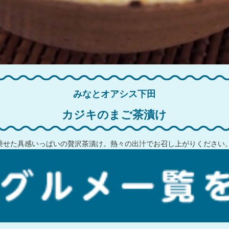
みなとオアシス下田
カジキのまご茶漬け
乗せた具感いっぱいの贅沢茶漬け。熱々の出汁でお召し上がりください