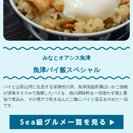
みなとオアシス魚津
魚津バイ飯スペシャル
バイとは富山湾に生息する深海性の貝。魚津漁協所属ばいかご漁船
が深海８００mで漁獲したバイを、他の調味料を一切使わず酒と醤
油で煮込み、その煮汁で炊き込んだご飯にバイと温玉をのせた一品
です。