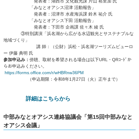
発表者：湖西市 文化観光課 片山 裕里加 氏
「みなとオアシス沼津 活動報告」
発表者：沼津市 水産海浜課 鈴木 祐介 氏
「みなとオアシス下田 活動報告」
発表者：下田市 企画課 佐々木 綾 氏
③特別講演「浜名湖から広がる水辺観光とサステナブルな
地域づくり」
講 師：（公財）浜松・浜名湖ツーリズムビューロ
ー 伊藤 典明 氏
参加申込み：
傍聴、取材を希望される場合は以下URL・QRｺｰﾄﾞか
らお申込みください。
https://forms.office.com/r/wHBRnw36PM
（申込期限：令和8年1月27日（火）正午まで）
詳細はこちらから
中部みなとオアシス連絡協議会「第15回中部みなと
オアシス会議」