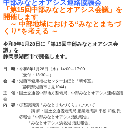
中部みなとオアシス連絡協議会
「第15回中部みなとオアシス会議」を
開催します
～ 中部地域における“みなとまちづ
くり”を考える ～
令和8年1月28日に「第15回中部みなとオアシス会
議」を
静岡県湖西市で開催します。
日 時：
令和8年1月28日（水）14:00～17:00
（受付：13:30～）
会 場：
湖西市健康福祉センターおぼと「研修室」
（静岡県湖西市古見1044）
主 催：
国土交通省中部地方整備局、中部みなとオアシス連絡協議
会
内 容：
①基調講演「みなとまちづくり」について
講 師：国土交通省港湾局 産業港湾課 平松 和也 氏
②報告「中部みなとオアシス活動報告」
「みなとオアシス浜名湖 活動報告」