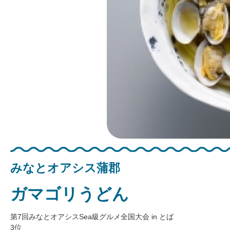
みなとオアシス蒲郡
ガマゴリうどん
第7回みなとオアシスSea級グルメ全国大会 in とば
3位