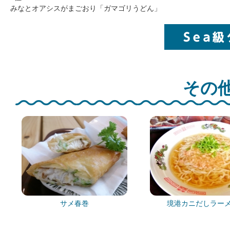
みなとオアシスがまごおり「ガマゴリうどん」
その他
サメ春巻
境港カニだしラー