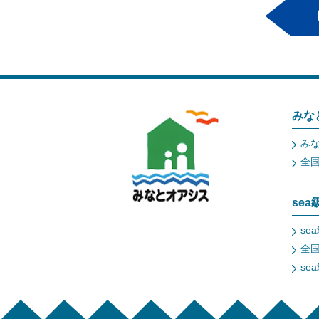
みな
み
全
se
se
全
se