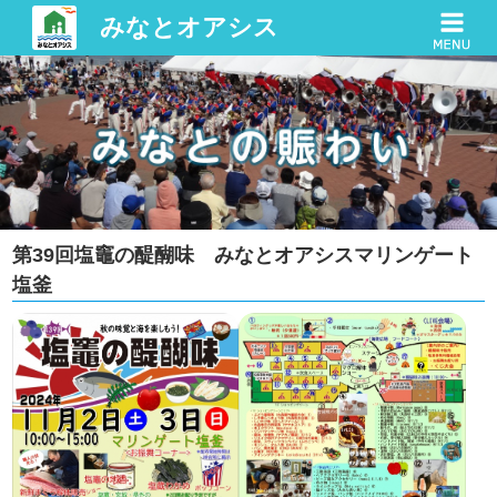
みなとオアシス
第39回塩竈の醍醐味 みなとオアシスマリンゲート
塩釜