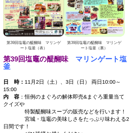
第39回塩竈の醍醐味 マリンゲ
第39回塩竈の醍醐味 マリンゲ
ート塩釜（表）
ート塩釜（裏）
第39回塩竈の醍醐味
マリンゲート塩
釜
日 時：
11月2日（土）、3日（日） 両日10:00～
15:00
内 容
：恒例のまぐろの解体即売&まぐろ重量当て
クイズや
特製醍醐味スープの販売など
を行います！
宮城・塩竈の美味しさをたっぷり味わえる2
日間です！