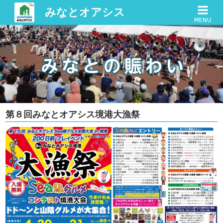
みなとオアシス
第８回みなとオアシス境港大漁祭