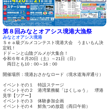
第８回みなとオアシス境港大漁祭
みなとオアシス境港
Ｓｅａ級グルメコンテスト境港大会 うまいもん決
定戦！
ドド～ンと山陰グルメが大集合！
令和６年４月20日（土）～21日（日）
両日とも10：00～16：00
開催場所：境港おさかなロード（境水道海岸通り）
イベントその１ 特設ステージ
イベントその２ 港湾業務艇「はくしゅう」 堺港
見学【ツアー】
イベントその３ 体験参加企画
イベントその４ 鮮魚つめ放題（両日午前）