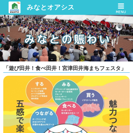
みなとオアシス
「遊び田井！食べ田井！宮津田井海まちフェスタ」