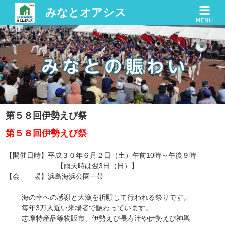
みなとオアシス
第５８回伊勢えび祭
第５８回伊勢えび祭
【
開催日時】平成３０年６月２日（土）午前10時～午後９時
【雨天時は翌3日（日）】
【会 場】浜島海浜公園一帯
海の幸への感謝と大漁を祈願して行われる祭りです。
毎年3万人近い来場者で賑わっています。
志摩特産品等物販市、伊勢えび長寿汁や伊勢えび神輿