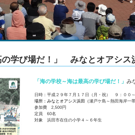
高の学び場だ！」 みなとオアシス
「海の学校～海は最高の学び場だ！」
み
日時：平成２９年７月１７日（月・祝） ９：００
瀬戸ケ島～熱田海岸一
場所：みなとオアシス浜田（
参加費 2,500円
定員 60名
対象 浜田市在住の小学４～６年生