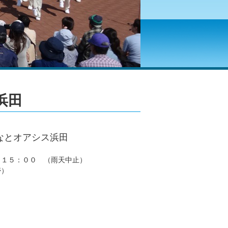
浜田
なとオアシス浜田
～１５：００ （雨天中止）
帯）