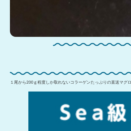
１尾から200ｇ程度しか取れないコラーゲンたっぷりの直送マグ