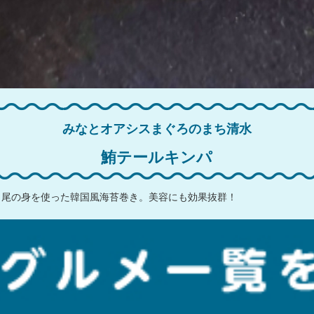
みなとオアシスまぐろのまち清水
鮪テールキンパ
ロ尾の身を使った韓国風海苔巻き。美容にも効果抜群！