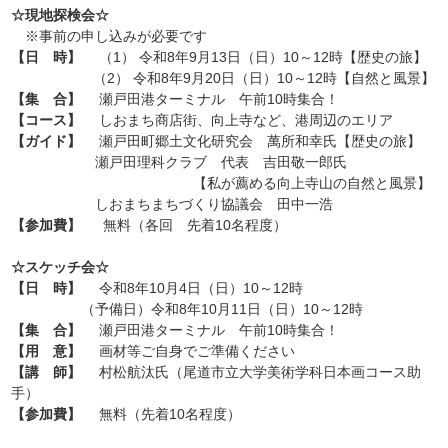
☆現地探検会☆
※事前の申し込みが必要です
【日 時】
（1） 令和8年9月13日（日）10～12時【歴史の旅】
（2） 令和8年9月20日（日）10～12時【自然と風景】
【集 合】
瀬戸田港ターミナル 午前10時集合！
【コース】
しおまち商店街、向上寺など、港周辺のエリア
【ガイド】
瀬戸田町郷土文化研究会 萬所和幸氏【歴史の旅】
瀬戸田理科クラブ 代表 吉田敬一郎氏
【私が薦める向上寺山の自然と風景】
しおまちまちづくり協議会 田中一浩
【参加費】
無料（各回 先着10名程度）
☆スケッチ会☆
【日 時】
令和8年10月4日（日）10～12時
（予備日）令和8年10月11日（日）10～12時
【集 合】
瀬戸田港ターミナル 午前10時集合！
【用 意】
画材等ご自身でご準備ください
【講 師】
村松航汰氏（尾道市立大学美術学科日本画コース助
手）
【参加費】
無料（先着10名程度）