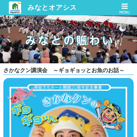
みなとオアシス
さかなクン講演会 ～ギョギョッとお魚のお話～