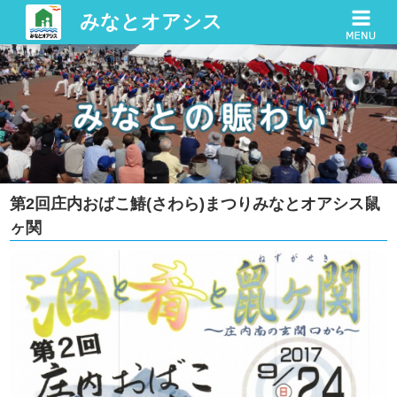
みなとオアシス
第2回庄内おばこ鰆(さわら)まつりみなとオアシス鼠
ヶ関