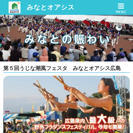
みなとオアシス
第５回うじな潮風フェスタ みなとオアシス広島