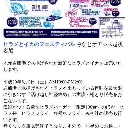
ヒラメとイカのフェスティバル
みなとオアシス越後
岩船
地元岩船港で水揚げされた新鮮なヒラメとイカを販売いた
します。
平成29年6月3日（土）AM10:00-PM2:00
岩船港で水揚げされるヒラメ本来もっている旨味を最大限
に引き出す『活け越し神経締め』の実演・柵とり販売をお
こないます。
漁師がつくる豪快ヒラメバーガー（限定100食）のほか、ヒ
ラメ丼、ヒラメフライ、各種魚フライ、みそ汁の販売も行
います。
無くなり次第販売終了となりますので、お早めにお越しく