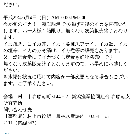
ださい。
平成29年6月4日（日）AM10:00-PM2:00
今が旬のイカ！ 朝岩船港で水揚げ直後のイカを直売いた
します。お一人様１箱限り。無くなり次第販売終了となり
ます。
イカ焼き、旨イカ丼、イカ・各種魚フライ、イカ飯、イカ
の塩辛、イカのみそ漬け、イカ煮等の販売もあります。
又、漁師食堂にてイカづくし定食も好評発売中です。
無くなり次第販売終了となりますので、お早めにお越しく
ださい。
※水揚げ状況に応じて内容が一部変更となる場合もござい
ます。ご了承ください。
会場 村上市岩船港町3144－21 新潟漁業協同組合 岩船港支
所直売所
問い合わせ先
【事務局】村上市役所 農林水産課内 0254—53—
2111（内線342）