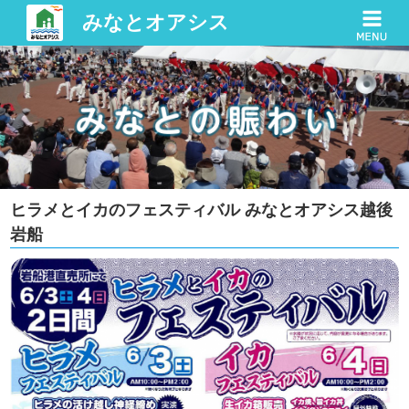
みなとオアシス
ヒラメとイカのフェスティバル みなとオアシス越後
岩船